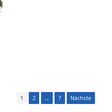
m
1
2
…
7
Nächste