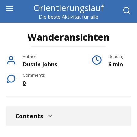
Skip
Orientierungslauf
to
Die beste Aktivität für alle
content
Wanderansichten
Author
Reading
Dustin Johns
6 min
Comments
0
Contents