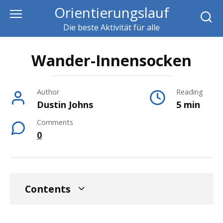
Skip
Orientierungslauf
to
Die beste Aktivität für alle
content
Wander-Innensocken
Author
Reading
Dustin Johns
5 min
Comments
0
Contents