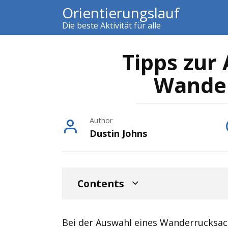
Skip
Orientierungslauf
to
Die beste Aktivität für alle
content
Tipps zur
Wande
Author
Dustin Johns
Contents
Bei der Auswahl eines Wanderrucksack