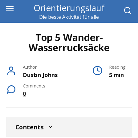
Skip
Orientierungslauf
to
Die beste Aktivität für alle
content
Top 5 Wander-
Wasserrucksäcke
Author
Reading
Dustin Johns
5 min
Comments
0
Contents