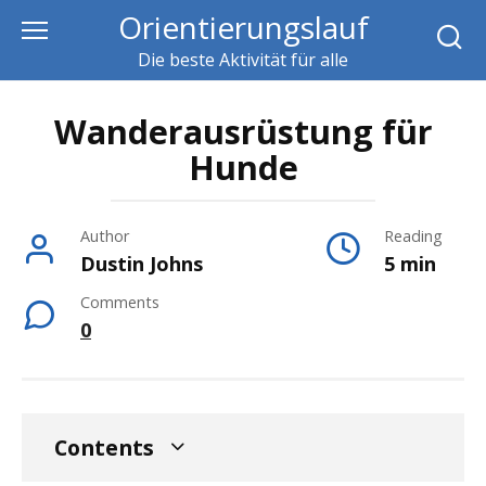
Skip
Orientierungslauf
to
Die beste Aktivität für alle
content
Wanderausrüstung für
Hunde
Author
Reading
Dustin Johns
5 min
Comments
0
Contents