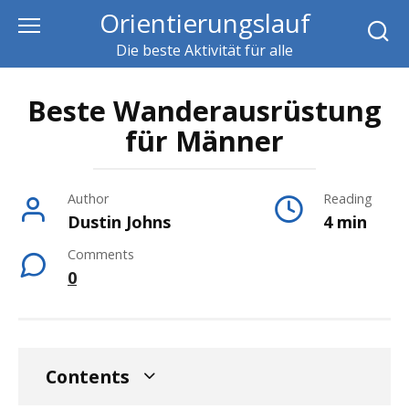
Skip
Orientierungslauf
to
Die beste Aktivität für alle
content
Beste Wanderausrüstung
für Männer
Author
Reading
Dustin Johns
4 min
Comments
0
Contents