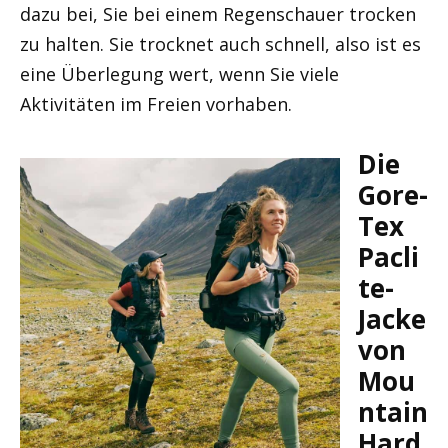
dazu bei, Sie bei einem Regenschauer trocken
zu halten. Sie trocknet auch schnell, also ist es
eine Überlegung wert, wenn Sie viele
Aktivitäten im Freien vorhaben.
Die
Gore-
Tex
Pacli
te-
Jacke
von
Mou
ntain
Hard