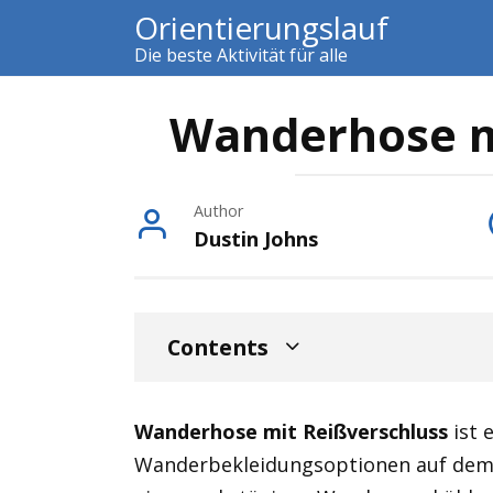
Skip
Orientierungslauf
to
Die beste Aktivität für alle
content
Wanderhose m
Author
Dustin Johns
Contents
Wanderhose mit Reißverschluss
ist 
Wanderbekleidungsoptionen auf dem M